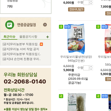
수량
6,000원
7,000
최근이슈
물품공지사항
[공지]우리농본부 직원모집 ..
[공지]우리농 서버 작업 공지
[공지]우리농본부 직원모집 (..
우리밀보리물냉면(냉장)
우리밀보
[공지]내 손안에 친환경 우리..
940g(2인분)
580
6,500원
수량
5,900원
6,500
5,900
주문마감
(2026-09-01일
공급가능)