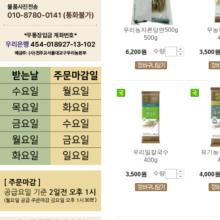
우리농자른당면500g
무농
500g
수량
6,200원
3,500
우리밀칼국수
유기농
400g
수량
3,500원
4,000