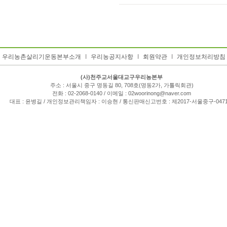
우리농촌살리기운동본부소개
I
우리농공지사항
I
회원약관
I
개인정보처리방침
(사)천주교서울대교구우리농본부
주소 : 서울시 중구 명동길 80, 708호(명동2가, 가톨릭회관)
전화 : 02-2068-0140 / 이메일 : 02woorinong@naver.com
대표 : 윤병길 / 개인정보관리책임자 : 이승현 / 통신판매신고번호 : 제2017-서울중구-047