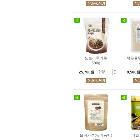
도토리묵가루
볶은율무
500g
수량
25,700원
9,500
율피가루(유기농밤)
메밀