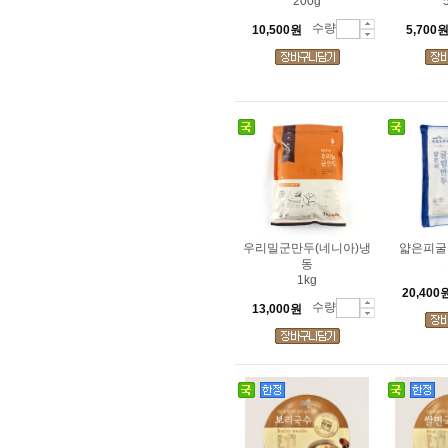
200g
수량
10,500원
5,700
우리밀군만두(네니아)냉
얇은피굴
동
1kg
20,400
수량
13,000원