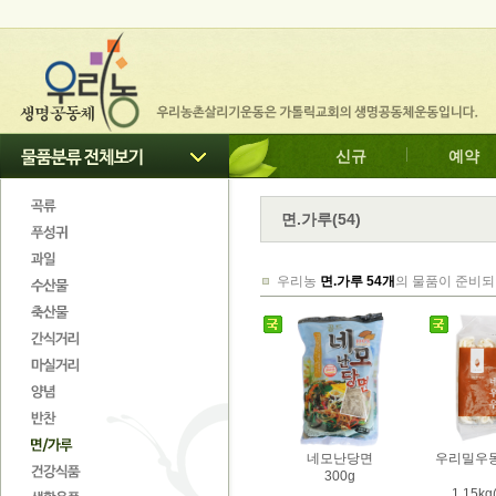
신규
예약
면.가루
(
54
)
우리농
면.가루 54개
의 물품이 준비되
네모난당면
우리밀우동
300g
1.15kg