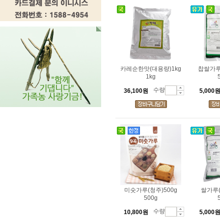
카레순한맛(대용량)1kg
찹쌀가루
1kg
수량
36,100원
5,000
미숫가루(청주)500g
쌀가루(
500g
수량
10,800원
5,000