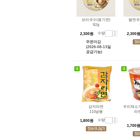
보리국수(용기면)
쌀면국
92g
수량
2,300원
2,300
주문마감
(2026-08-13일
공급가능)
감자라면
우리채소가
110g/봉
라면
수량
1,800원
1,700