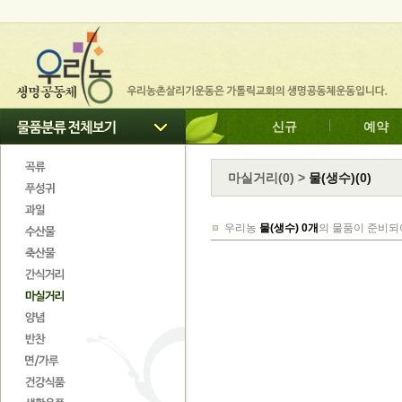
신규
예약
마실거리
(
0
)
>
물(생수)(0)
우리농
물(생수) 0개
의 물품이 준비되