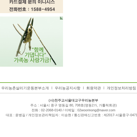
우리농촌살리기운동본부소개
I
우리농공지사항
I
회원약관
I
개인정보처리방침
(사)천주교서울대교구우리농본부
주소 : 서울시 중구 명동길 80, 708호(명동2가, 가톨릭회관)
전화 : 02-2068-0140 / 이메일 : 02woorinong@naver.com
대표 : 윤병길 / 개인정보관리책임자 : 이승현 / 통신판매신고번호 : 제2017-서울중구-047