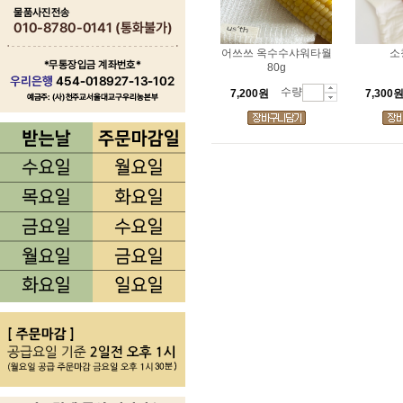
어쓰쓰 옥수수샤워타월
소
80g
수량
7,200원
7,300