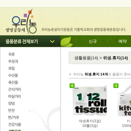
신규
예약
생활용품
(
14
)
>
위생.휴지(14)
우리농
위생.휴지 14개
의 물품이 준비
재생휴지(3겹)
키
18롤(3겹)
150매