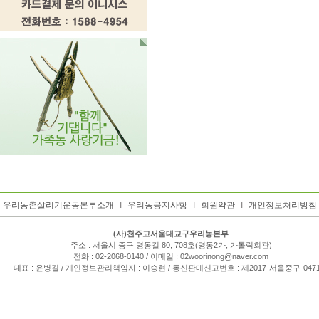
우리농촌살리기운동본부소개
I
우리농공지사항
I
회원약관
I
개인정보처리방침
(사)천주교서울대교구우리농본부
주소 : 서울시 중구 명동길 80, 708호(명동2가, 가톨릭회관)
전화 : 02-2068-0140 / 이메일 : 02woorinong@naver.com
대표 : 윤병길 / 개인정보관리책임자 : 이승현 / 통신판매신고번호 : 제2017-서울중구-047