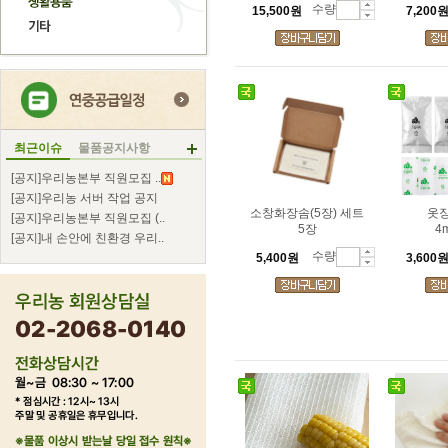
수량
15,500원
7,200
최근이슈
물품공지사항
[공지]우리농본부 직원모집 ..
[공지]우리농 서버 작업 공지
소창화장솜(5장) 세트
옷
[공지]우리농본부 직원모집 (..
5장
4
[공지]내 손안에 친환경 우리..
수량
5,400원
3,600