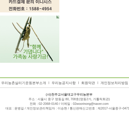
우리농촌살리기운동본부소개
I
우리농공지사항
I
회원약관
I
개인정보처리방침
(사)천주교서울대교구우리농본부
주소 : 서울시 중구 명동길 80, 708호(명동2가, 가톨릭회관)
전화 : 02-2068-0140 / 이메일 : 02woorinong@naver.com
대표 : 윤병길 / 개인정보관리책임자 : 이승현 / 통신판매신고번호 : 제2017-서울중구-047