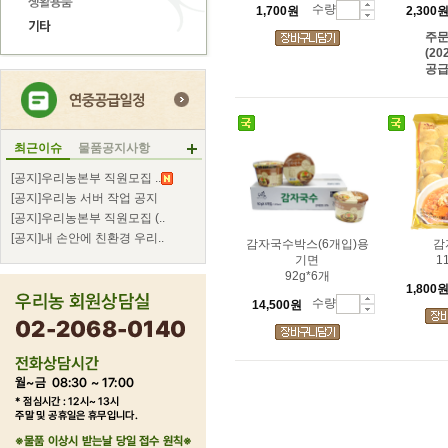
수량
1,700원
2,300
주
(20
공급
최근이슈
물품공지사항
[공지]우리농본부 직원모집 ..
[공지]우리농 서버 작업 공지
[공지]우리농본부 직원모집 (..
[공지]내 손안에 친환경 우리..
감자국수박스(6개입)용
감
기면
1
92g*6개
1,800
수량
14,500원