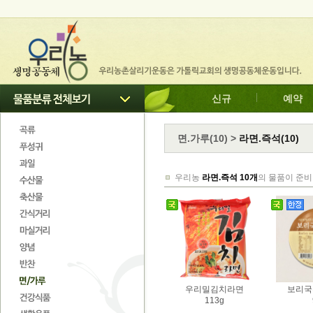
신규
예약
면.가루
(
10
)
>
라면.즉석(10)
우리농
라면.즉석 10개
의 물품이 준비
우리밀김치라면
보리국
113g