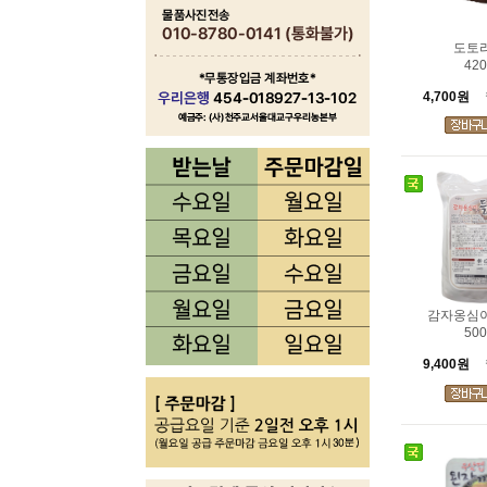
도토
420
4,700원
감자옹심
500
9,400원