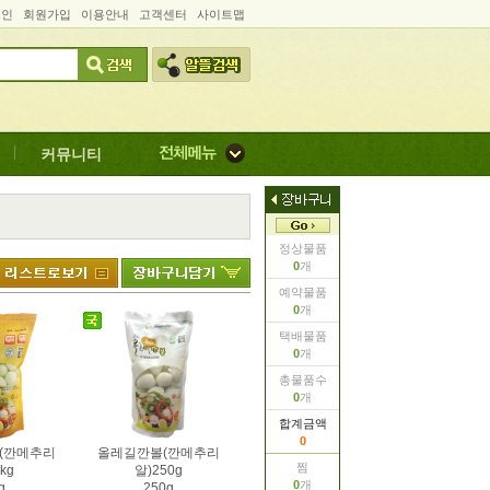
그인
회원가입
이용안내
고객센터
사이트맵
커뮤니티
정상물품
0
개
예약물품
0
개
택배물품
0
개
총물품수
0
개
합계금액
0
(깐메추리
올레길깐볼(깐메추리
찜
kg
알)250g
0
개
g
250g