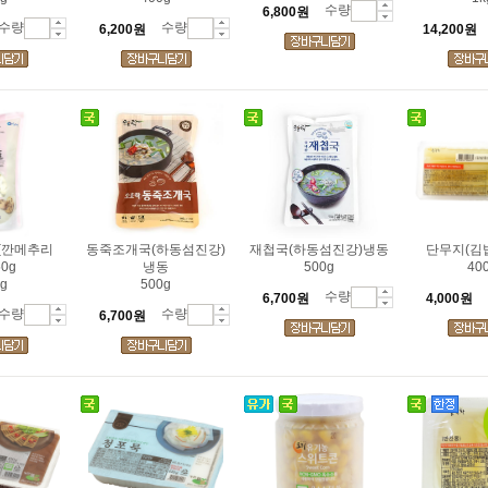
수량
6,800원
수량
수량
6,200원
14,200원
(깐메추리
동죽조개국(하동섬진강)
재첩국(하동섬진강)냉동
단무지(김
0g
냉동
500g
40
g
500g
수량
6,700원
4,000원
수량
수량
6,700원