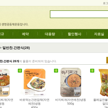
로
신규
예약
대용량
할인행사
자료실
>
밑반찬.간편식(28)
찬.간편식 28개
의 물품이 준비되어 있습니다.
찌개(자연
바로먹는간편잡채(자연
비지찌개(자연에찬)냉동
올레길깐볼
냉동
에찬)냉동
500g
알)1
g
400g
1k