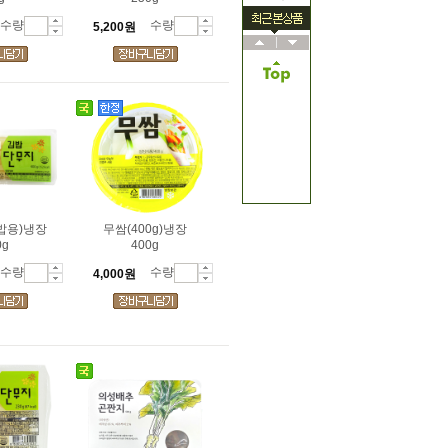
수량
수량
5,200원
밥용)냉장
무쌈(400g)냉장
0g
400g
수량
수량
4,000원