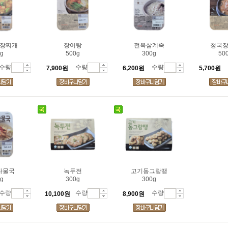
장찌개
장어탕
전복삼계죽
청국
g
500g
300g
50
수량
수량
수량
7,900원
6,200원
5,700원
나물국
녹두전
고기동그랑땡
g
300g
300g
수량
수량
수량
10,100원
8,900원