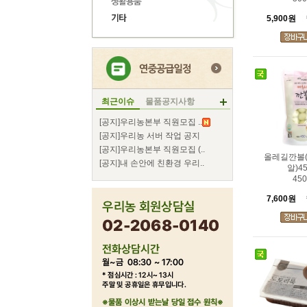
5,900원
최근이슈
물품공지사항
[공지]우리농본부 직원모집 ..
[공지]우리농 서버 작업 공지
[공지]우리농본부 직원모집 (..
올레길깐볼
[공지]내 손안에 친환경 우리..
알)45
450
7,600원