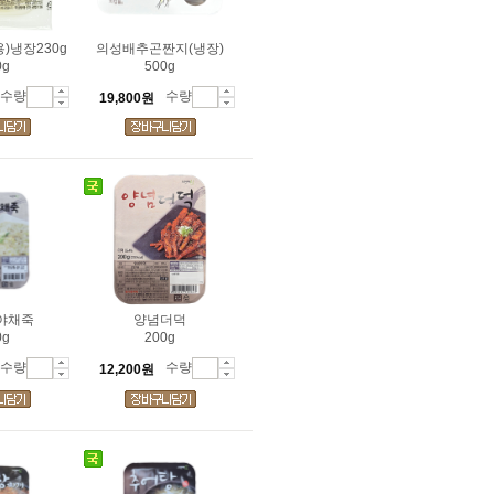
)냉장230g
의성배추곤짠지(냉장)
0g
500g
수량
수량
19,800원
야채죽
양념더덕
0g
200g
수량
수량
12,200원