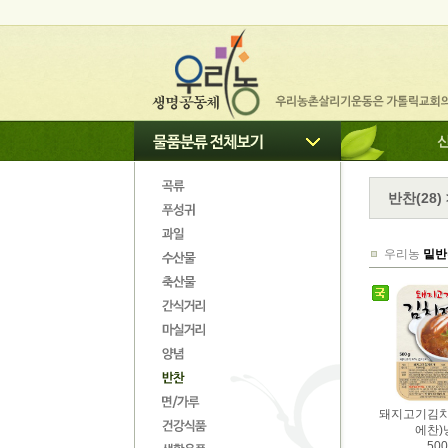
반찬
(
28
)
우리농
밑반
돼지고기김치
에찬)
500