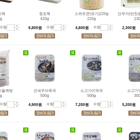
리묵
청포묵
스위트콘(유기)220g
단무지(반찬용
g
420g
220g
23
수량
수량
수량
6,800원
4,800원
2,300원
이들깨탕
건새우아욱국
소고기미역국
소고기
g
500g
500g
30
수량
수량
수량
4,900원
7,200원
5,200원