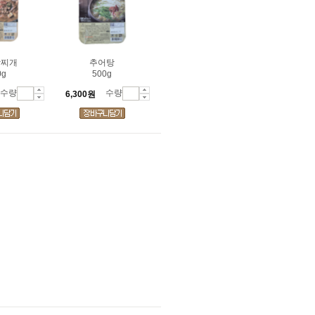
장찌개
추어탕
0g
500g
수량
수량
6,300원