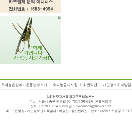
우리농촌살리기운동본부소개
I
우리농공지사항
I
회원약관
I
개인정보처리방침
(사)천주교서울대교구우리농본부
주소 : 서울시 중구 명동길 80, 708호(명동2가, 가톨릭회관)
전화 : 02-2068-0140 / 이메일 : 02woorinong@naver.com
대표 : 윤병길 / 개인정보관리책임자 : 이승현 / 통신판매신고번호 : 제2017-서울중구-047