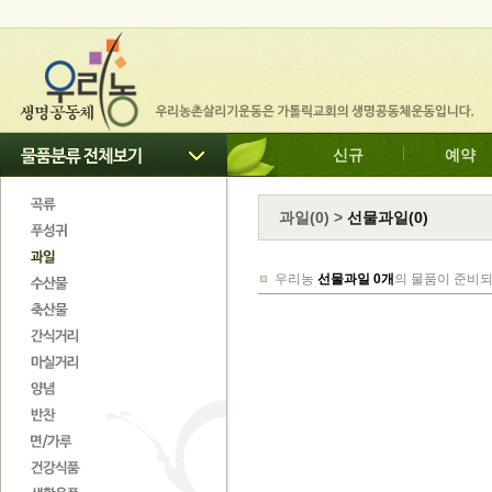
신규
예약
과일
(
0
)
>
선물과일(0)
우리농
선물과일 0개
의 물품이 준비되