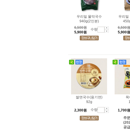
우리밀 물막국수
우리밀
940g(2인분)
450
6,500원
6,500
수량
5,900원
5,900
쌀면국수(용기면)
목
92g
수량
2,300원
1,700
주
(20
공급