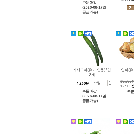
주문마감
(2026-08-17일
공급가능)
가시오이(유기-안동)2입
양파(유
2개
16,200
수량
4,200원
12,900
주문마감
주
(2026-08-17일
공급가능)