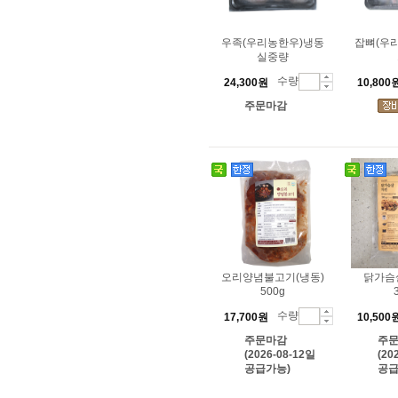
우족(우리농한우)냉동
잡뼈(우
실중량
수량
24,300원
10,800
주문마감
오리양념불고기(냉동)
닭가슴
500g
수량
17,700원
10,500
주문마감
주
(2026-08-12일
(20
공급가능)
공급