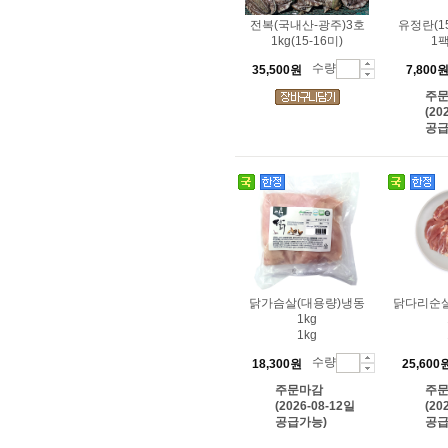
전복(국내산-광주)3호
유정란(1
1kg(15-16미)
1팩
수량
35,500원
7,800
주
(20
공급
닭가슴살(대용량)냉동
닭다리순살
1kg
1kg
수량
18,300원
25,600
주문마감
주
(2026-08-12일
(20
공급가능)
공급