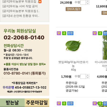
[공지]우리농본부 직원모집 ..
수량
24,100원
[공지]우리농 서버 작업 공지
12,600
[공지]우리농본부 직원모집 (..
[공지]내 손안에 친환경 우리..
깻잎/40g/무농/자연유기
미나리/2
농
자
40g
수량
1,700원
4,000
주문마감
주
(2026-08-12일
(20
공급가능)
공급