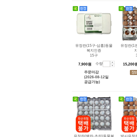
유정란(15구-삼흥)동물
유정란(1
복지인증
15구
수량
7,900원
15,200
주문마감
(2026-08-12일
공급가능)
유정란(백란-초란)동물복
방사유정란