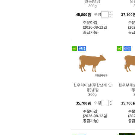
안동)냉장
안
300g
수량
45,800원
37,100
주문마감
주
(2026-08-12일
(20
공급가능)
공급
한우치마살(무항생제-안
한우부채살
동)냉장
동
300g
수량
35,700원
35,700
주문마감
주
(2026-08-12일
(20
공급가능)
공급