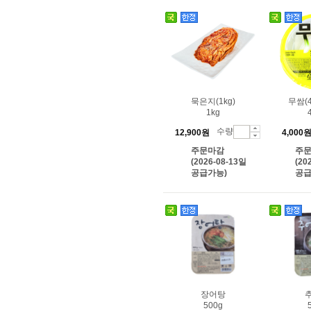
묵은지(1kg)
무쌈(
1kg
수량
12,900원
4,000
주문마감
주
(2026-08-13일
(20
공급가능)
공급
장어탕
500g