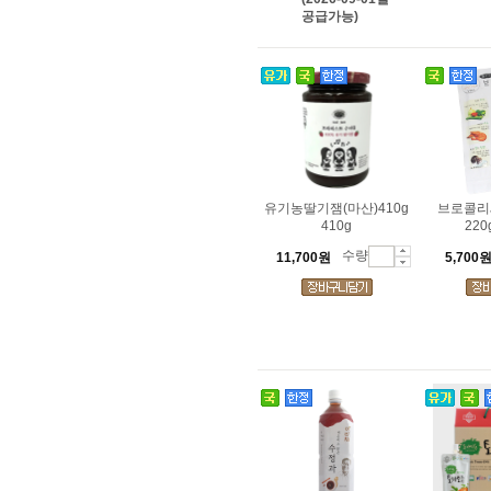
공급가능)
유기농딸기잼(마산)410g
브로콜리
410g
220
수량
11,700원
5,700