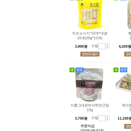
치즈소시지*10개*대광
10개(20g*10개)
수량
3,900원
4,200
이름그대로바삭한연근칩
쑥인절
15g
수량
3,700원
11,100
주문마감
(2026-09-01일