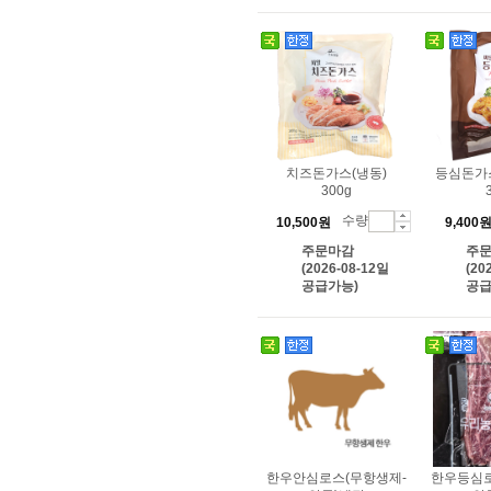
치즈돈가스(냉동)
등심돈가스
300g
수량
10,500원
9,400
주문마감
주
(2026-08-12일
(20
공급가능)
공급
한우안심로스(무항생제-
한우등심로