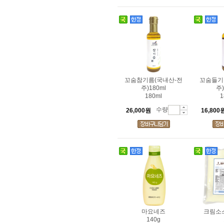
꼬숨참기름(국내산-전
꼬숨들기
주)180ml
주)
180ml
1
수량
26,000원
16,800
마요네즈
크림소스
140g