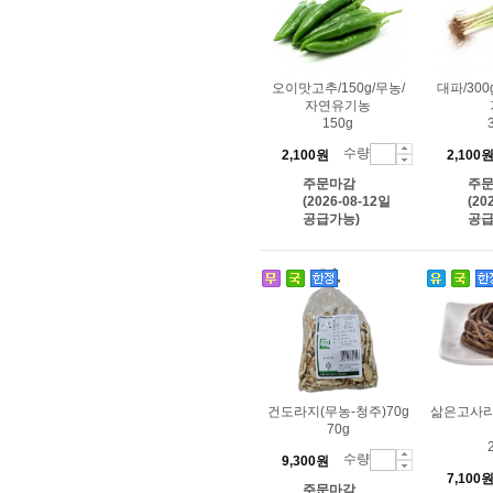
오이맛고추/150g/무농/
대파/30
자연유기농
150g
수량
2,100원
2,100
주문마감
주
(2026-08-12일
(20
공급가능)
공급
건도라지(무농-청주)70g
삶은고사리
70g
수량
9,300원
7,100
주문마감