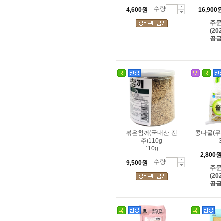
수량
4,600원
16,900
주
(20
공급
볶은참깨(국내산-전
콩나물(무
주)110g
110g
2,800
수량
9,500원
주
(20
공급