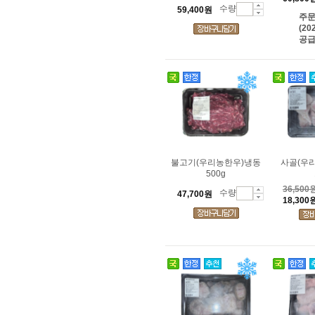
수량
59,400원
주
(20
공급
불고기(우리농한우)냉동
사골(우
500g
36,500
수량
47,700원
18,300