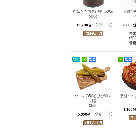
마늘쫑장아찌(냉장)500g
무장아찌
500g
수량
11,700원
6,600
주
(20
공급
오이지(350g)냉장/유기
풍산포기김
가공
350g
8,100
수량
5,600원