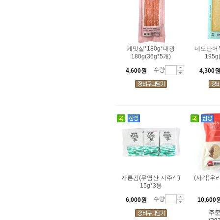
게맛살*180g*대광
네모난어묵
180g(36g*5개)
195g
수량
4,600원
4,300
자른김(무염산-지주식)
(사각)우
15g*3봉
수량
6,000원
10,600
주