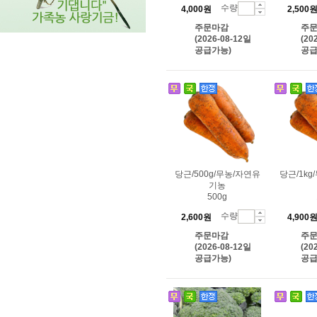
수량
4,000원
2,500
주문마감
주
(2026-08-12일
(20
공급가능)
공급
당근/500g/무농/자연유
당근/1k
기농
500g
수량
2,600원
4,900
주문마감
주
(2026-08-12일
(20
공급가능)
공급