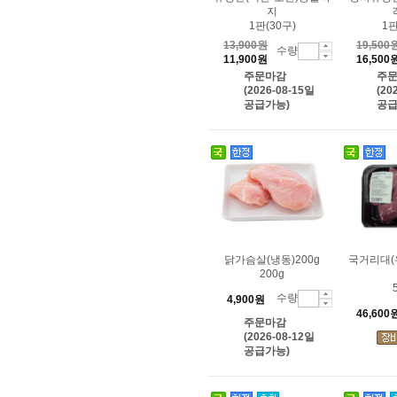
지
1판(30구)
1판
13,900원
19,500
수량
11,900원
16,500
주문마감
주
(2026-08-15일
(20
공급가능)
공급
닭가슴살(냉동)200g
국거리대(
200g
수량
4,900원
46,600
주문마감
(2026-08-12일
공급가능)