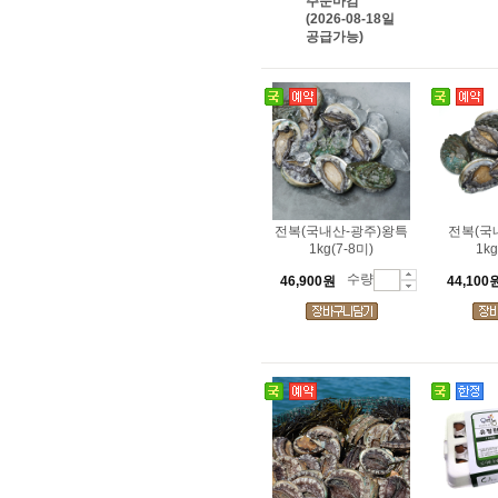
주문마감
(2026-08-18일
공급가능)
전복(국내산-광주)왕특
전복(국
1kg(7-8미)
1kg
수량
46,900원
44,100