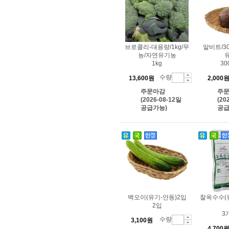
브로콜리-대용량/1kg/무
알비트/3
농/자연유기농
1kg
3
수량
13,600원
2,000
주문마감
주
(2026-08-12일
(20
공급가능)
공급
백오이(유기-안동)2입
찰옥수수(
2입
3
수량
3,100원
4,700