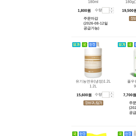
180ml
180g(
수량
1,800원
19,500
주문마감
(2026-08-12일
공급가능)
유기농연유(냉장)1.2L
풀우유
1.2L
수량
15,600원
7,700
주
(20
공급