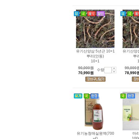
유기산양삼 5년근 10+1
유기산양삼
뿌리(안동)
뿌리
10+1
90,000원
99,000
수량
70,990원
78,990
유기농청매실원액(700
마
㎖)
100