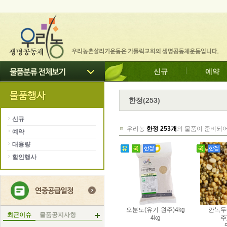
신규
예약
한정
(
253
)
신규
우리농
한정 253개
의 물품이 준비되어
예약
대용량
할인행사
오분도(유기-원주)4kg
깐녹두
최근이슈
물품공지사항
4kg
주