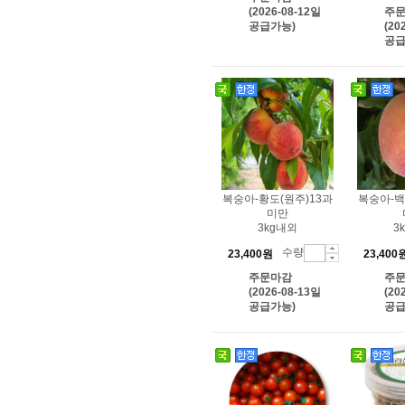
(2026-08-12일
주
공급가능)
(20
공급
복숭아-황도(원주)13과
복숭아-백
미만
3kg내외
3
수량
23,400원
23,400
주문마감
주
(2026-08-13일
(20
공급가능)
공급