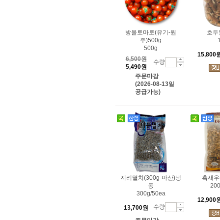
방울토마토(유기-원
호두알
주)500g
500g
15,800
6,500원
수량
5,490원
주문마감
(2026-08-13일
공급가능)
지리멸치(300g-마산)냉
흑새우
동
200
300g/50ea
12,900
수량
13,700원