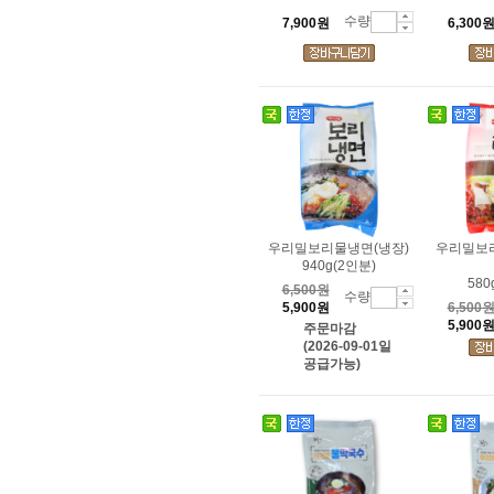
수량
7,900원
6,300
우리밀보리물냉면(냉장)
우리밀보
940g(2인분)
580
6,500원
수량
5,900원
6,500
5,900
주문마감
(2026-09-01일
공급가능)