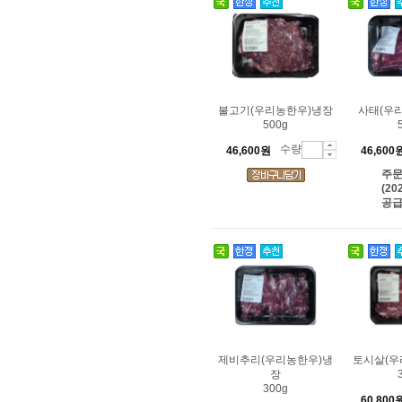
불고기(우리농한우)냉장
사태(우
500g
수량
46,600원
46,600
주
(20
공급
제비추리(우리농한우)냉
토시살(우
장
300g
60,800