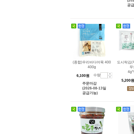
(20
공급
(종합)우리바다어묵 400
도시락김(
400g
무
4g*
수량
6,100원
5,200
주문마감
(2026-08-13일
공급가능)