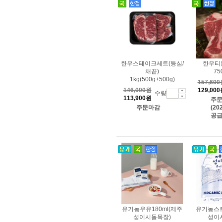
한우스테이크세트(등심/
한우티
채끝)
7
1kg(500g+500g)
157,60
146,000원
129,00
수량
113,900원
주
주문마감
(20
공급
유기농우유180ml(제주
유기농스
성이시돌목장)
성이