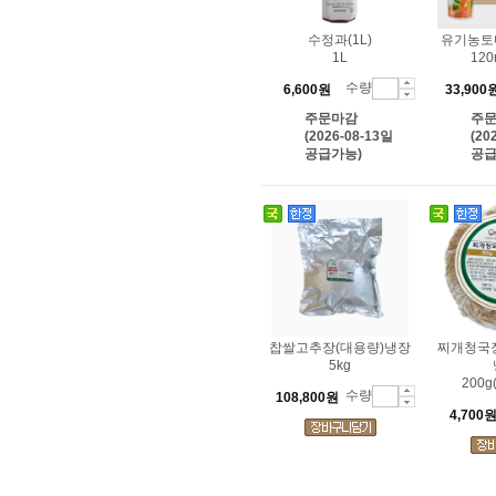
수정과(1L)
유기농토마
1L
120
수량
6,600원
33,900
주문마감
주
(2026-08-13일
(20
공급가능)
공급
찹쌀고추장(대용량)냉장
찌개청국장
5kg
200g
수량
108,800원
4,700